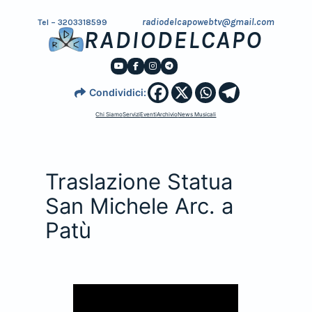
radiodelcapowebtv@gmail.com
Tel – 3203318599
RADIODELCAPO
Condividici:
Chi Siamo
Servizi
Eventi
Archivio
News Musicali
Traslazione Statua
San Michele Arc. a
Patù