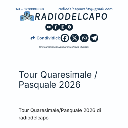
radiodelcapowebtv@gmail.com
Tel – 3203318599
RADIODELCAPO
Condividici:
Chi Siamo
Servizi
Eventi
Archivio
News Musicali
Tour Quaresimale /
Pasquale 2026
Tour Quaresimale/Pasquale 2026 di
radiodelcapo