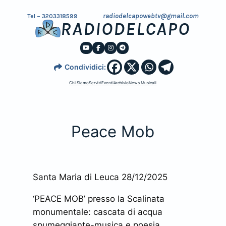
radiodelcapowebtv@gmail.com
Tel – 3203318599
RADIODELCAPO
Condividici:
Chi Siamo
Servizi
Eventi
Archivio
News Musicali
Peace Mob
Santa Maria di Leuca 28/12/2025
‘PEACE MOB’ presso la Scalinata
monumentale: cascata di acqua
spumeggiante-musica e poesia.