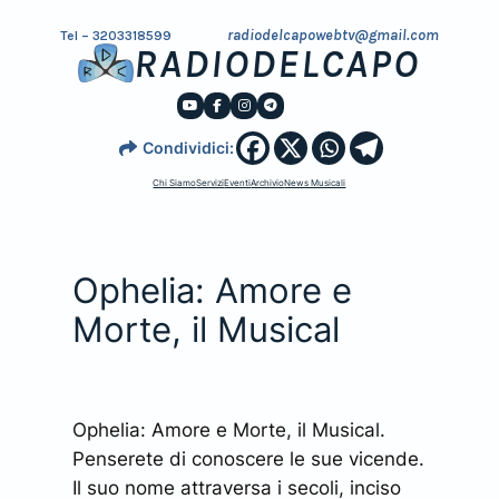
radiodelcapowebtv@gmail.com
Tel – 3203318599
RADIODELCAPO
Condividici:
Chi Siamo
Servizi
Eventi
Archivio
News Musicali
Ophelia: Amore e
Morte, il Musical
Ophelia: Amore e Morte, il Musical.
Penserete di conoscere le sue vicende.
Il suo nome attraversa i secoli, inciso