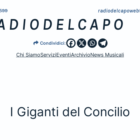
radiodelcapoweb
599
ADIODELCAPO
Condividici:
Chi Siamo
Servizi
Eventi
Archivio
News Musicali
I Giganti del Concilio