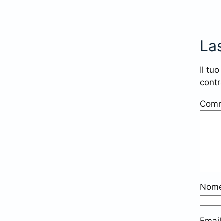
La
Il tu
cont
Com
Nom
Emai