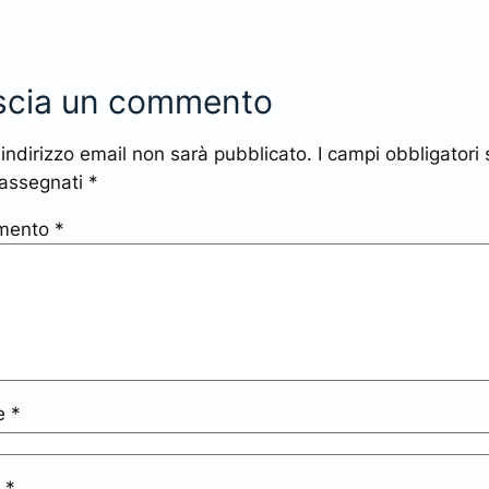
scia un commento
o indirizzo email non sarà pubblicato.
I campi obbligatori
rassegnati
*
mento
*
e
*
l
*