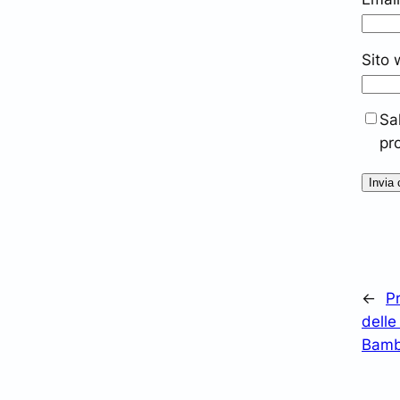
Sito
Sa
pr
←
P
delle
Bamb