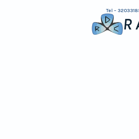
Tel – 3203318
R