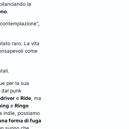
 bilanciando la
ono
.
i contemplazione”
,
tato raro. La vita
consapevoli come
tali.
gue per la sua
o dal punk
driver
e
Ride
, ma
hing
e
Ringo
a indie, possiamo
una forma di fuga
 un suono che