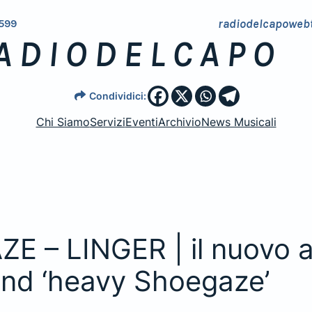
radiodelcapoweb
599
ADIODELCAPO
Condividici:
Chi Siamo
Servizi
Eventi
Archivio
News Musicali
 – LINGER | il nuovo 
and ‘heavy Shoegaze’