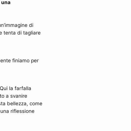
e una
 un’immagine di
 tenta di tagliare
mente finiamo per
ui la farfalla
to a svanire
esta bellezza, come
una riflessione