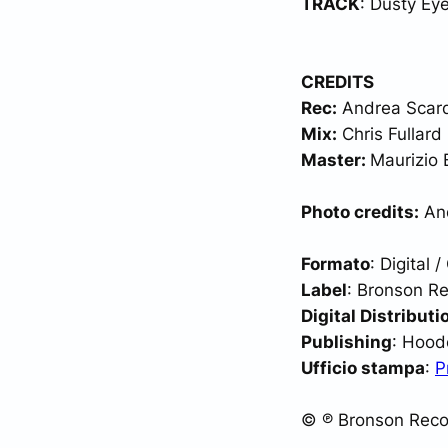
TRACK
: Dusty Ey
CREDITS
Rec:
Andrea Scardo
Mix:
Chris Fullard
Master:
Maurizio B
Photo credits:
An
Formato
: Digital 
Label
: Bronson R
Digital Distributi
Publishing
: Hood
Ufficio stampa
:
P
© ℗ Bronson Reco