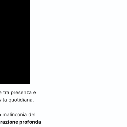
te tra presenza e
vita quotidiana.
la malinconia del
orazione profonda