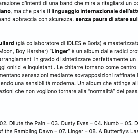
iarazione d’intenti di una band che mira a ritagliarsi un 
liano
, ma che parla
il linguaggio internazionale dell’att
 band abbraccia con sicurezza,
senza paura di stare sul
ullard
(già collaboratore di IDLES e Boris) e masterizza
Moon, Boy Harsher) “
Linger
” è un album dalle radici pr
arrangiamenti in grado di sintetizzare perfettamente un
 onirici e inquietanti. Le chitarre tornano come centro 
entano sensazioni mediante sovrapposizioni raffinate in
mendo una sensibilità moderna. Un album che attinge al
zioni che non vogliono tornare alla “normalità” del pas
 02. Dilute the Pain – 03. Dusty Eyes – 04. Numb – 05. D
f the Rambling Dawn – 07. Linger – 08. A Butterfly’s L