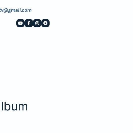
tv@gmail.com
album