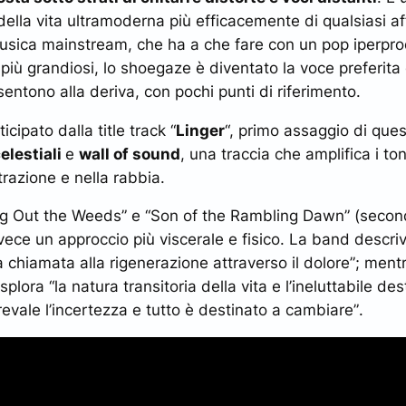
 della vita ultramoderna più efficacemente di qualsiasi a
musica mainstream, che ha a che fare con un pop iperpro
più grandiosi, lo shoegaze è diventato la voce preferita
sentono alla deriva, con pochi punti di riferimento.
icipato dalla title track “
Linger
“, primo assaggio di ques
elestiali
e
wall of sound
, una traccia che amplifica i to
trazione e nella rabbia.
ng Out the Weeds” e “Son of the Rambling Dawn” (secon
vece un approccio più viscerale e fisico. La band descriv
 chiamata alla rigenerazione attraverso il dolore”
; ment
splora
“la natura transitoria della vita e l’ineluttabile de
vale l’incertezza e tutto è destinato a cambiare”
.