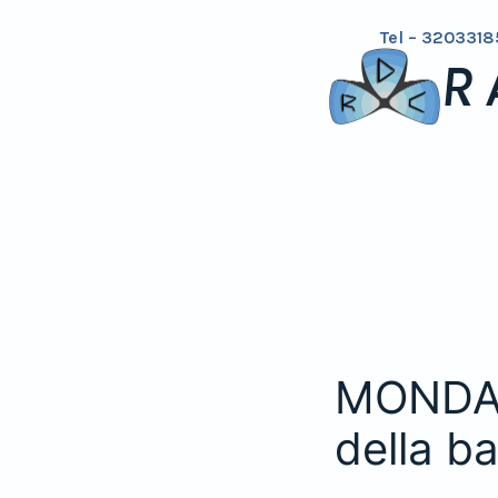
Tel – 3203318
R
MONDAZE
della b