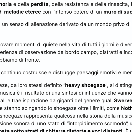
oria
e della
perdita
, della resistenza e della rinascita,
di
melodie eteree
con l’intenso potere di un
muro di su
a un senso di alienazione derivato da un mondo privo d
vare momenti di quiete nella vita di tutti i giorni è diven
perienza di osservazione da bordo campo, distratti e in
bbiamo di fronte.
 continuo costruisce e distrugge paesaggi emotivi e men
ze, da loro stessi definito “
heavy shoegaze
“, si distin
o musica è il risultato di una sintesi di influenze che vann
tal, e trae ispirazione da giganti del genere quali
Swerve
 stanno spingendo lo shoegaze oltre i limiti, come
Not
o shoegaze rappresenta qualcosa nella storia della music
ssione sonora di uno stato di “intorpidimento scomodo”,
osta sotto strati di chitarre distorte e voci distanti
. È