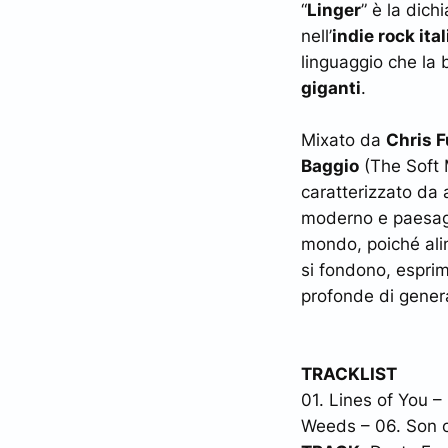
“
Linger
” è la dich
nell’
indie rock ita
linguaggio che la
giganti
.
Mixato da
Chris F
Baggio
(The Soft 
caratterizzato da 
moderno e paesaggi
mondo, poiché alim
si fondono, espri
profonde di genera
TRACKLIST
01. Lines of You –
Weeds – 06. Son o