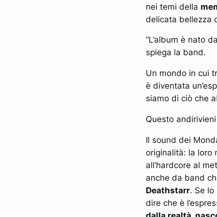
nei temi della
mem
delicata bellezza 
“L’album è nato d
spiega la band.
Un mondo in cui tro
è diventata un’es
siamo di ciò che a
Questo andirivieni
Il sound dei Monda
originalità: la lor
all’hardcore al me
anche da band che
Deathstarr
. Se l
dire che è l’espre
dalla realtà, nasc