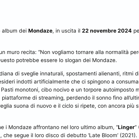
vo album dei
Mondaze
, in uscita il
22 novembre 2024
p
un muro recita:
“Non vogliamo tornare alla normalità per
Questo potrebbe essere lo slogan dei Mondaze.
diana di sveglie innaturali, spostamenti alienanti, ritmi 
esideri indotti artificialmente che ci spingono a consuma
Pasti monotoni, cibo nocivo e un torpore autoimposto 
e piattaforme di streaming, perdendo il sonno fino all’u
sveglia suona di nuovo e il ciclo si ripete, con ancora pi
e i Mondaze affrontano nel loro ultimo album, “
Linger
”
 che segue il loro disco di debutto ‘Late Bloom’ (2021).