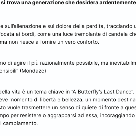
cui si trova una generazione che desidera ardentement
te sull’alienazione e sul dolore della perdita, tracciando
focata ai bordi, come una luce tremolante di candela che
e ma non riesce a fornire un vero conforto.
mo di agire il più razionalmente possibile, ma inevitabil
ensibili”
(Mondaze)
lla vita è un tema chiave in “A Butterfly’s Last Dance”. Q
eve momento di libertà e bellezza, un momento destina
sto vuole trasmettere un senso di quiete di fronte a qu
mpo per resistere o aggrapparsi ad essa, incoraggiando 
 del cambiamento.