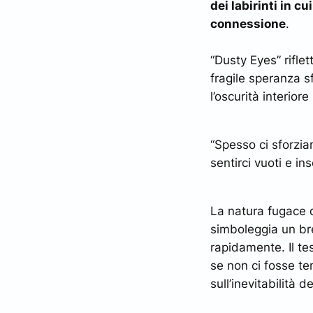
dei labirinti in 
connessione
.
“Dusty Eyes” riflet
fragile speranza s
l’oscurità interior
“Spesso ci sforzia
sentirci vuoti e ins
La natura fugace de
simboleggia un br
rapidamente. Il te
se non ci fosse te
sull’inevitabilità