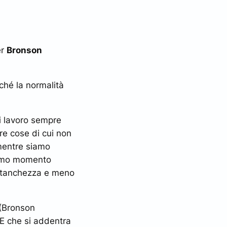
er
Bronson
ché la normalità
di lavoro sempre
re cose di cui non
mentre siamo
ltimo momento
ù stanchezza e meno
 (Bronson
 E che si addentra