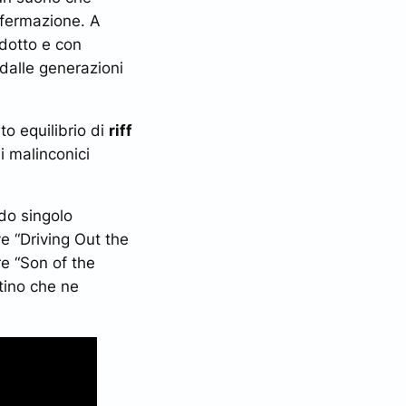
ffermazione. A
dotto e con
 dalle generazioni
to equilibrio di
riff
ni malinconici
do singolo
e “Driving Out the
re “Son of the
stino che ne