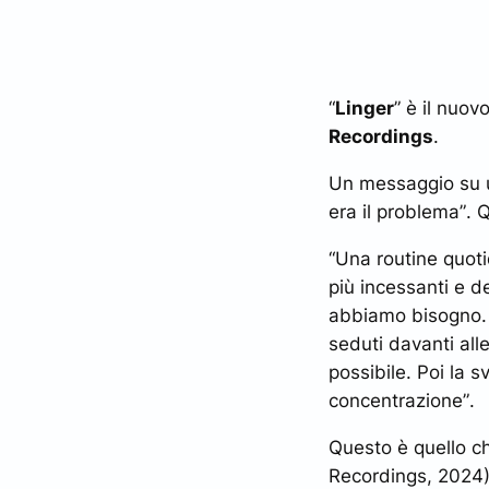
“
Linger
” è il nuo
Recordings
.
Un messaggio su 
era il problema”
. 
“Una routine quoti
più incessanti e d
abbiamo bisogno. 
seduti davanti all
possibile. Poi la 
concentrazione”
.
Questo è quello ch
Recordings, 2024),