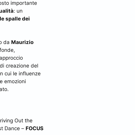
posto importante
ualità
: un
le spalle dei
to da
Maurizio
ofonde,
 approccio
di creazione del
 cui le influenze
le emozioni
sato.
riving Out the
ast Dance –
FOCUS