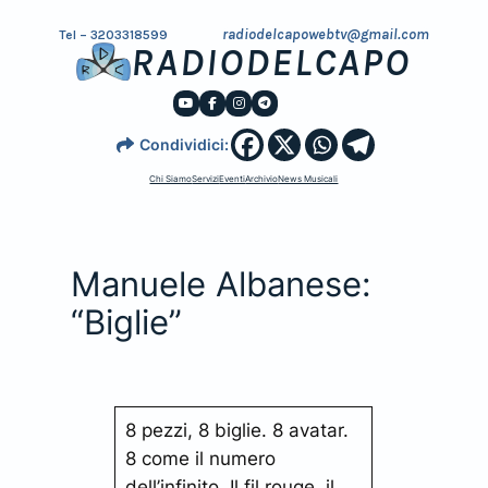
radiodelcapowebtv@gmail.com
Tel – 3203318599
RADIODELCAPO
Condividici:
Chi Siamo
Servizi
Eventi
Archivio
News Musicali
Manuele Albanese:
“Biglie”
8 pezzi, 8 biglie. 8 avatar.
8 come il numero
dell’infinito. Il fil rouge, il