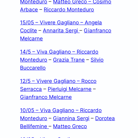
Monteduro
–
Matteo Greco –
Cosimo
Arbace
–
Riccardo Monteduro
15/05 – Vivere Gagliano – Angela
Coclite
–
Annarita Sergi
–
Gianfranco
Melcarne
14/5 – Viva Gagliano – Riccardo
Monteduro
–
Grazia Trane
–
Silvio
Buccarello
12/5 – Vivere Gagliano – Rocco
Serracca
–
Pierluigi Melcarne
–
Gianfranco Melcarne
10/05 – Viva Gagliano – Riccardo
Monteduro
–
Giannina Sergi
–
Dorotea
Bellifemine
–
Matteo Greco