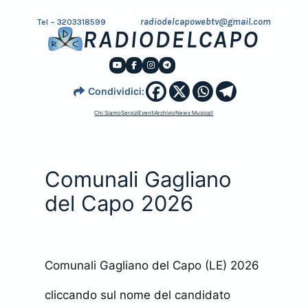
radiodelcapowebtv@gmail.com
Tel – 3203318599
RADIODELCAPO
Condividici:
Chi Siamo
Servizi
Eventi
Archivio
News Musicali
Comunali Gagliano
del Capo 2026
Comunali Gagliano del Capo (LE) 2026
cliccando sul nome del candidato