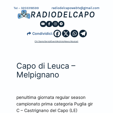
radiodelcapowebtv@gmail.com
Tel – 3203318599
RADIODELCAPO
Condividici:
Chi Siamo
Servizi
Eventi
Archivio
News Musicali
Capo di Leuca –
Melpignano
penultima giornata regular season
campionato prima categoria Puglia gir
C – Castrignano del Capo (LE)