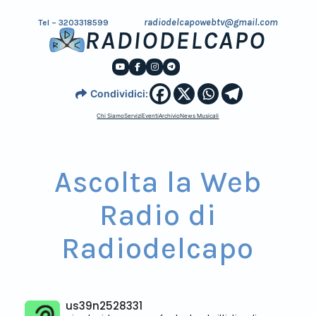
radiodelcapowebtv@gmail.com
Tel – 3203318599
RADIODELCAPO
Condividici:
Chi Siamo
Servizi
Eventi
Archivio
News Musicali
Ascolta la Web
Radio di
Radiodelcapo