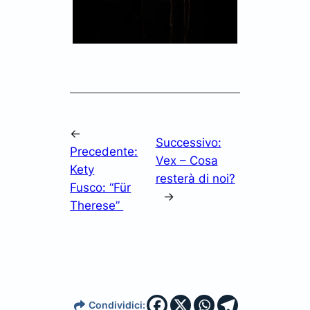
←
Successivo:
Precedente:
Vex – Cosa
Kety
resterà di noi?
Fusco: “Für
→
Therese”
Condividici: