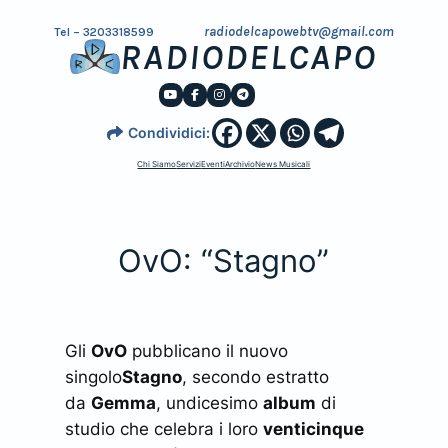
radiodelcapowebtv@gmail.com
Tel – 3203318599
RADIODELCAPO
Condividici:
Chi Siamo
Servizi
Eventi
Archivio
News Musicali
OvO: “Stagno”
Gli
OvO
pubblicano il nuovo
singolo
Stagno
, secondo estratto
da
Gemma
, undicesimo
album
di
studio che celebra i loro
venticinque